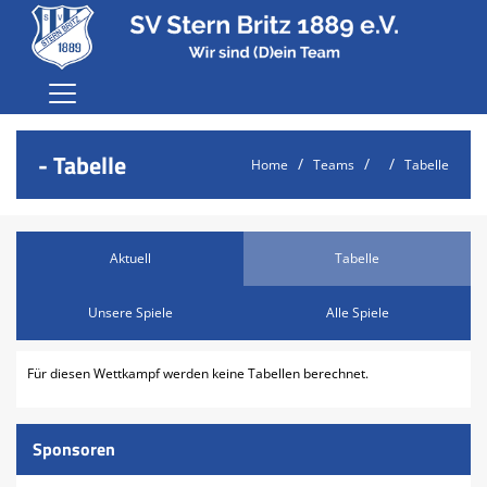
Home
- Tabelle
Home
Teams
Tabelle
Der Verein
Karriere
Aktuell
Tabelle
Fußball
Terminvereinbarung Jugend
Unsere Spiele
Alle Spiele
Probetraining
Für diesen Wettkampf werden keine Tabellen berechnet.
Anmeldung
Sponsoren
Sponsoren
Shop