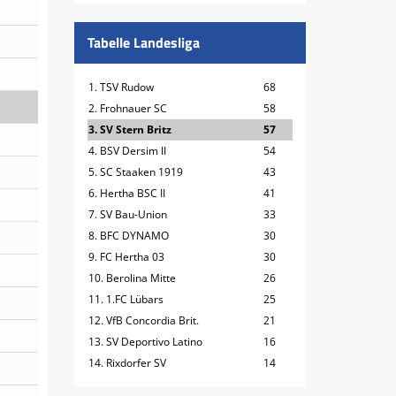
Tabelle Landesliga
1. TSV Rudow
68
2. Frohnauer SC
58
3. SV Stern Britz
57
4. BSV Dersim II
54
5. SC Staaken 1919
43
6. Hertha BSC II
41
7. SV Bau-Union
33
8. BFC DYNAMO
30
9. FC Hertha 03
30
10. Berolina Mitte
26
11. 1.FC Lübars
25
12. VfB Concordia Brit.
21
13. SV Deportivo Latino
16
14. Rixdorfer SV
14