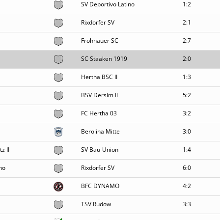
SV Deportivo Latino
1:2
Rixdorfer SV
2:1
Frohnauer SC
2:7
SC Staaken 1919
2:0
Hertha BSC II
1:3
BSV Dersim II
5:2
FC Hertha 03
3:2
Berolina Mitte
3:0
z II
SV Bau-Union
1:4
no
Rixdorfer SV
6:0
BFC DYNAMO
4:2
TSV Rudow
3:3