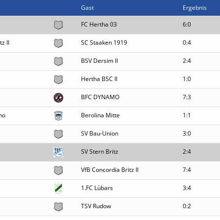
Gast
Ergebnis
FC Hertha 03
6:0
z II
SC Staaken 1919
0:4
BSV Dersim II
2:4
Hertha BSC II
1:0
BFC DYNAMO
7:3
no
Berolina Mitte
1:1
SV Bau-Union
3:0
SV Stern Britz
2:4
VfB Concordia Britz II
7:4
1.FC Lübars
3:4
TSV Rudow
0:2