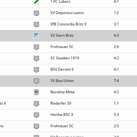
1.FC Lübars
4:1
SV Deportivo Latino
1:2
VfB Concordia Britz II
3:1
SV Stern Britz
4:3
Frohnauer SC
2:6
SC Staaken 1919
4:2
BSV Dersim II
4:1
SV Bau-Union
7:4
Berolina Mitte
4:2
z II
Rixdorfer SV
1:1
Hertha BSC II
5:3
no
Frohnauer SC
2:5