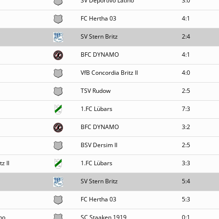
SV Deportivo Latino
3:0
FC Hertha 03
4:1
SV Stern Britz
2:4
BFC DYNAMO
4:1
VfB Concordia Britz II
4:0
TSV Rudow
2:5
1.FC Lübars
7:3
BFC DYNAMO
3:2
BSV Dersim II
2:5
z II
1.FC Lübars
3:3
SV Stern Britz
5:4
FC Hertha 03
5:3
no
SC Staaken 1919
0:1