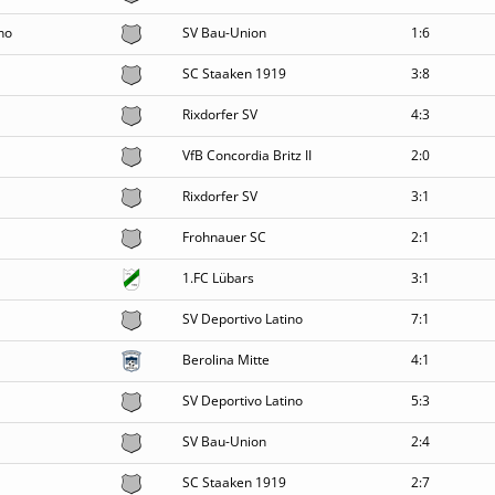
no
SV Bau-Union
1:6
SC Staaken 1919
3:8
Rixdorfer SV
4:3
VfB Concordia Britz II
2:0
Rixdorfer SV
3:1
Frohnauer SC
2:1
1.FC Lübars
3:1
SV Deportivo Latino
7:1
Berolina Mitte
4:1
SV Deportivo Latino
5:3
SV Bau-Union
2:4
SC Staaken 1919
2:7