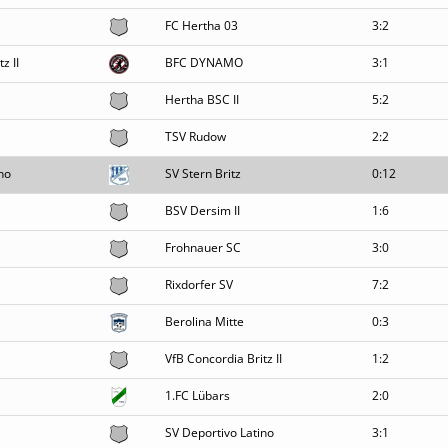
FC Hertha 03
3:2
z II
BFC DYNAMO
3:1
Hertha BSC II
5:2
TSV Rudow
2:2
no
SV Stern Britz
0:12
BSV Dersim II
1:6
Frohnauer SC
3:0
Rixdorfer SV
7:2
Berolina Mitte
0:3
VfB Concordia Britz II
1:2
1.FC Lübars
2:0
SV Deportivo Latino
3:1