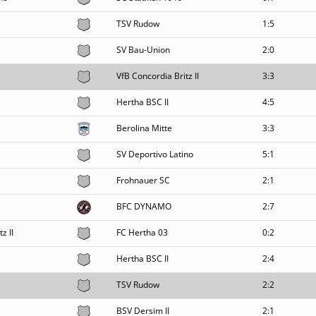
TSV Rudow
1:5
SV Bau-Union
2:0
VfB Concordia Britz II
3:3
Hertha BSC II
4:5
Berolina Mitte
3:3
SV Deportivo Latino
5:1
Frohnauer SC
2:1
BFC DYNAMO
2:7
z II
FC Hertha 03
0:2
Hertha BSC II
2:4
TSV Rudow
2:2
BSV Dersim II
2:1