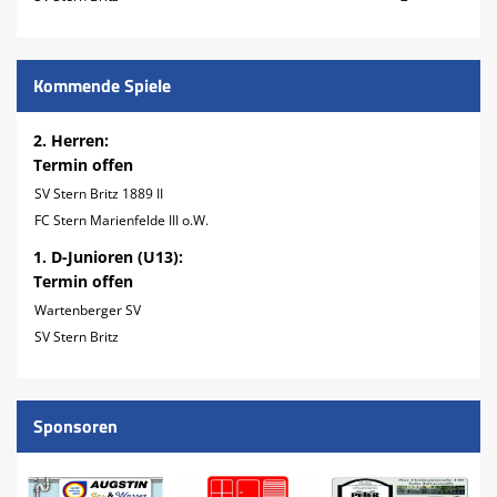
Kommende Spiele
2. Herren:
Termin offen
SV Stern Britz 1889 II
FC Stern Marienfelde III o.W.
1. D-Junioren (U13):
Termin offen
Wartenberger SV
SV Stern Britz
Sponsoren