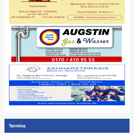
Termine