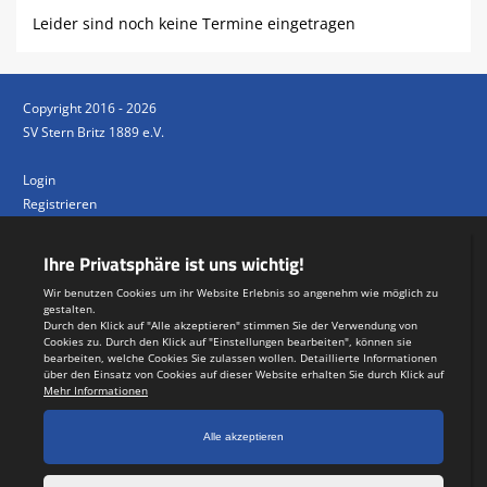
Leider sind noch keine Termine eingetragen
Copyright 2016 - 2026
SV Stern Britz 1889 e.V.
Login
Registrieren
Impressum
Datenschutzerklärung
Teamsports 2
Dein Sportverein online