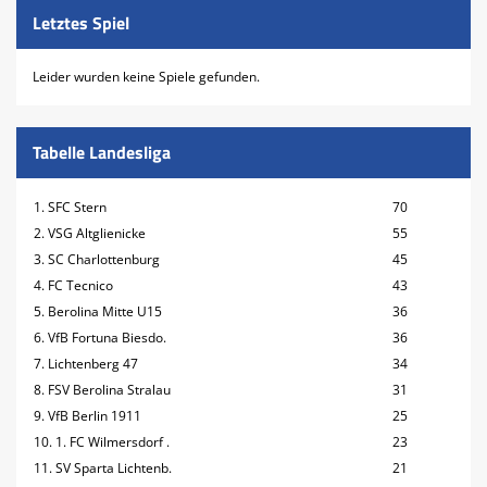
Letztes Spiel
Leider wurden keine Spiele gefunden.
Tabelle Landesliga
1. SFC Stern
70
2. VSG Altglienicke
55
3. SC Charlottenburg
45
4. FC Tecnico
43
5. Berolina Mitte U15
36
6. VfB Fortuna Biesdo.
36
7. Lichtenberg 47
34
8. FSV Berolina Stralau
31
9. VfB Berlin 1911
25
10. 1. FC Wilmersdorf .
23
11. SV Sparta Lichtenb.
21