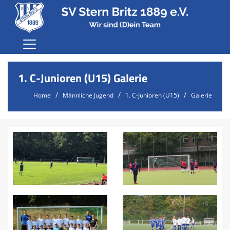
Home
1. C-Junioren (U15) Galerie
Der Verein
Home
Männliche Jugend
1. C-Junioren (U15)
Galerie
Karriere
Fußball
Terminvereinbarung Jugend
Probetraining
Anmeldung
Sponsoren
Shop