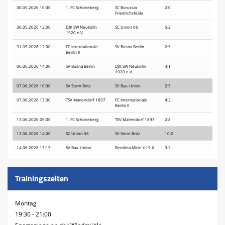
30.05.2026 10:30
1. FC Schöneberg
SC Borussia
2:0
Friedrichsfelde
30.05.2026 12:00
DJK SW Neukölln
SC Union 06
5:2
1920 e.V.
31.05.2026 12:00
FC Internationale
SV Bosna Berlin
2:5
Berlin II
06.06.2026 14:00
SV Bosna Berlin
DJK SW Neukölln
4:1
1920 e.V.
07.06.2026 10:00
SV Stern Britz
SV Bau-Union
2:5
07.06.2026 13:30
TSV Mariendorf 1897
FC Internationale
4:2
Berlin II
13.06.2026 09:00
1. FC Schöneberg
TSV Mariendorf 1897
2:8
13.06.2026 14:00
SC Union 06
SV Stern Britz
10:2
14.06.2026 13:15
SV Bau-Union
Berolina Mitte U19 II
3:2
Trainingszeiten
Montag
19:30 - 21:00