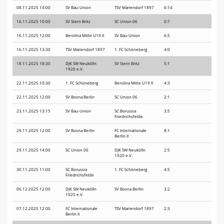
08.11.2025 14:00
SV Bau-Union
TSV Mariendorf 1897
0:14
16.11.2025 10:00
SV Stern Britz
SC Union 06
0:7
16.11.2025 12:00
Berolina Mitte U19 II
SV Bau-Union
6:5
16.11.2025 13:30
TSV Mariendorf 1897
1. FC Schöneberg
4:0
18.11.2025 18:30
DJK SW Neukölln
SV Stern Britz
5:1
1920 e.V.
22.11.2025 10:30
1. FC Schöneberg
Berolina Mitte U19 II
4:3
22.11.2025 12:00
SV Bosna Berlin
SC Union 06
2:1
23.11.2025 13:15
SV Bau-Union
SC Borussia
3:5
Friedrichsfelde
29.11.2025 12:00
SV Bosna Berlin
FC Internationale
8:1
Berlin II
29.11.2025 14:00
SC Union 06
DJK SW Neukölln
2:5
1920 e.V.
30.11.2025 11:00
SC Borussia
1. FC Schöneberg
4:5
Friedrichsfelde
06.12.2025 12:00
DJK SW Neukölln
SV Bosna Berlin
3:2
1920 e.V.
07.12.2025 12:00
FC Internationale
TSV Mariendorf 1897
2:3
Berlin II