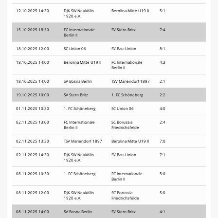
12.10.2025 14:30
DJK SW Neukölln
Berolina Mitte U19 II
5:1
1920 e.V.
15.10.2025 18:30
FC Internationale
SV Stern Britz
7:4
Berlin II
18.10.2025 12:00
SC Union 06
SV Bau-Union
8:1
18.10.2025 14:00
Berolina Mitte U19 II
FC Internationale
4:3
Berlin II
18.10.2025 14:00
SV Bosna Berlin
TSV Mariendorf 1897
2:1
19.10.2025 10:00
SV Stern Britz
1. FC Schöneberg
2:2
01.11.2025 10:30
1. FC Schöneberg
SC Union 06
4:0
02.11.2025 13:00
FC Internationale
SC Borussia
2:4
Berlin II
Friedrichsfelde
02.11.2025 13:30
TSV Mariendorf 1897
Berolina Mitte U19 II
7:0
02.11.2025 14:30
DJK SW Neukölln
SV Bau-Union
7:1
1920 e.V.
08.11.2025 10:30
1. FC Schöneberg
FC Internationale
5:0
Berlin II
08.11.2025 12:00
DJK SW Neukölln
SC Borussia
5:0
1920 e.V.
Friedrichsfelde
08.11.2025 14:00
SV Bosna Berlin
SV Stern Britz
4:1