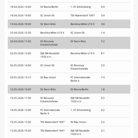
18.04.2026 14:00
SV Bosna Berlin
1. FC Schöneberg
4:3
18.04.2026 14:00
SC Union 06
TSV Mariendorf 1897
3:4
19.04.2026 10:00
SV Stern Britz
Berolina Mitte U19 II
3:8
25.04.2026 15:30
Berolina Mitte U19 II
SC Union 06
1:4
26.04.2026 11:00
SC Borussia
SV Stern Britz
7:2
Friedrichsfelde
02.05.2026 12:00
DJK SW Neukölln
Berolina Mitte U19 II
8:1
1920 e.V.
02.05.2026 14:00
SC Union 06
SC Borussia
2:0
Friedrichsfelde
03.05.2026 13:15
SV Bau-Union
FC Internationale
7:4
Berlin II
10.05.2026 10:00
SV Stern Britz
SV Bosna Berlin
1:8
10.05.2026 11:00
SC Borussia
DJK SW Neukölln
0:2
Friedrichsfelde
1920 e.V.
10.05.2026 12:00
FC Internationale
1. FC Schöneberg
4:2
Berlin II
10.05.2026 13:30
TSV Mariendorf 1897
SV Bau-Union
2:2
12.05.2026 19:30
TSV Mariendorf 1897
DJK SW Neukölln
2:1
1920 e.V.