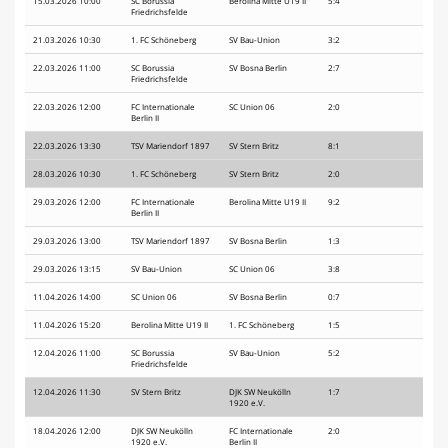
15.03.2026 10:00
SC Borussia
Berolina Mitte U19 II
5:4
Friedrichsfelde
21.03.2026 10:30
1. FC Schöneberg
SV Bau-Union
3:2
22.03.2026 11:00
SC Borussia
SV Bosna Berlin
2:7
Friedrichsfelde
22.03.2026 12:00
FC Internationale
SC Union 06
2:0
Berlin II
22.03.2026 13:30
TSV Mariendorf 1897
SV Stern Britz
8:1
28.03.2026 10:30
1. FC Schöneberg
SV Stern Britz
2:0
29.03.2026 12:00
FC Internationale
Berolina Mitte U19 II
9:2
Berlin II
29.03.2026 13:00
TSV Mariendorf 1897
SV Bosna Berlin
1:3
29.03.2026 13:15
SV Bau-Union
SC Union 06
3:8
11.04.2026 14:00
SC Union 06
SV Bosna Berlin
0:7
11.04.2026 15:20
Berolina Mitte U19 II
1. FC Schöneberg
1:5
12.04.2026 11:00
SC Borussia
SV Bau-Union
5:2
Friedrichsfelde
12.04.2026 11:30
SV Stern Britz
DJK SW Neukölln
1:7
1920 e.V.
18.04.2026 12:00
DJK SW Neukölln
FC Internationale
2:0
1920 e.V.
Berlin II