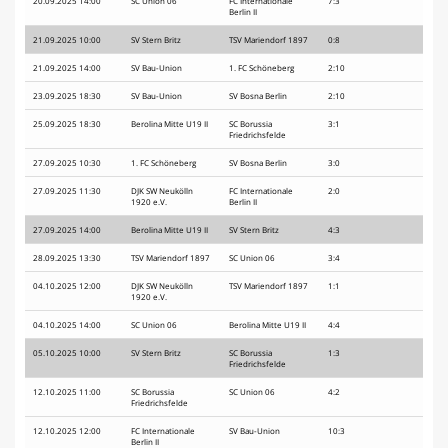
20.09.2025 14:00
SC Union 06
FC Internationale
7:3
Berlin II
Spielplan
21.09.2025 10:00
SV Stern Britz
TSV Mariendorf 1897
0:8
Terminkalender
21.09.2025 14:00
SV Bau-Union
1. FC Schöneberg
2:10
23.09.2025 18:30
SV Bau-Union
SV Bosna Berlin
2:10
25.09.2025 18:30
Berolina Mitte U19 II
SC Borussia
3:1
Friedrichsfelde
27.09.2025 10:30
1. FC Schöneberg
SV Bosna Berlin
3:0
27.09.2025 11:30
DJK SW Neukölln
FC Internationale
2:0
1920 e.V.
Berlin II
27.09.2025 14:00
Berolina Mitte U19 II
SV Stern Britz
4:3
28.09.2025 13:30
TSV Mariendorf 1897
SC Union 06
3:4
04.10.2025 12:00
DJK SW Neukölln
TSV Mariendorf 1897
1:1
1920 e.V.
04.10.2025 14:00
SC Union 06
Berolina Mitte U19 II
4:4
05.10.2025 10:00
SV Stern Britz
SC Borussia
1:3
Friedrichsfelde
12.10.2025 11:00
SC Borussia
SC Union 06
4:2
Friedrichsfelde
12.10.2025 12:00
FC Internationale
SV Bau-Union
10:3
Berlin II