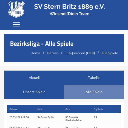
Home
Bezirksliga - Alle Spiele
Der Verein
Home
Herren
1. A-Junioren (U19)
Alle Spiele
Karriere
Fußball
Aktuell
Tabelle
Terminvereinbarung Jugend
Probetraining
Unsere Spiele
Alle Spiele
Anmeldung
Datum
Heim
Gast
Ergebnis
Sponsoren
20.09.2025 12:00
SV Bosna Berlin
SC Borussia
3:1
Friedrichsfelde
Shop