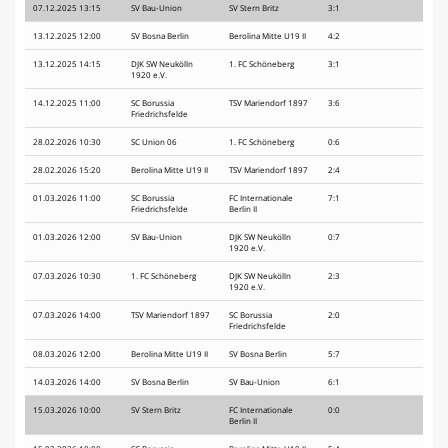
07.12.2025 13:15
SV Bau-Union
SV Stern Britz
3:1
13.12.2025 12:00
SV Bosna Berlin
Berolina Mitte U19 II
4:2
13.12.2025 14:15
DJK SW Neukölln
1. FC Schöneberg
3:1
1920 e.V.
14.12.2025 11:00
SC Borussia
TSV Mariendorf 1897
3:6
Friedrichsfelde
28.02.2026 10:30
SC Union 06
1. FC Schöneberg
0:6
28.02.2026 15:20
Berolina Mitte U19 II
TSV Mariendorf 1897
2:4
01.03.2026 11:00
SC Borussia
FC Internationale
7:1
Friedrichsfelde
Berlin II
01.03.2026 12:00
SV Bau-Union
DJK SW Neukölln
0:7
1920 e.V.
07.03.2026 10:30
1. FC Schöneberg
DJK SW Neukölln
2:3
1920 e.V.
07.03.2026 14:00
TSV Mariendorf 1897
SC Borussia
2:0
Friedrichsfelde
08.03.2026 12:00
Berolina Mitte U19 II
SV Bosna Berlin
5:7
14.03.2026 14:00
SV Bosna Berlin
SV Bau-Union
6:1
15.03.2026 10:00
SV Stern Britz
FC Internationale
0:0
Berlin II