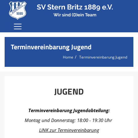
Home
Terminvereinbarung Jugend
Der Verein
Home
Terminvereinbarung Jugend
Karriere
Fußball
Terminvereinbarung Jugend
JUGEND
Probetraining
Anmeldung
Terminvereinbarung Jugendabteilung:
Montag und Donnerstag: 18:00 - 19:30 Uhr
Sponsoren
LINK zur Terminvereinbarung
Shop