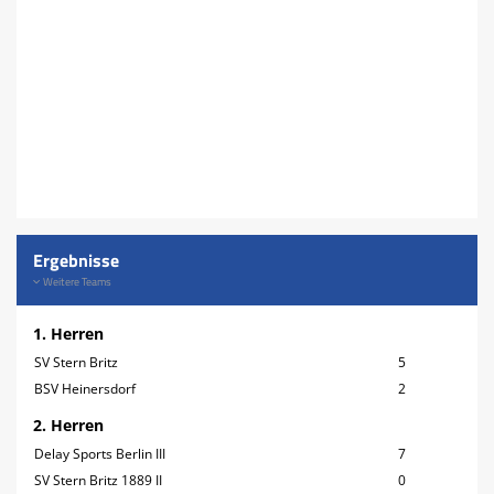
Spielplan
Terminkalender
Ergebnisse
Weitere Teams
1. Herren
SV Stern Britz
5
BSV Heinersdorf
2
2. Herren
Delay Sports Berlin III
7
SV Stern Britz 1889 II
0