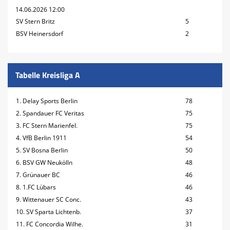
14.06.2026 12:00
SV Stern Britz
5
BSV Heinersdorf
2
Tabelle Kreisliga A
1. Delay Sports Berlin
78
2. Spandauer FC Veritas
75
3. FC Stern Marienfel.
75
4. VfB Berlin 1911
54
5. SV Bosna Berlin
50
6. BSV GW Neukölln
48
7. Grünauer BC
46
8. 1.FC Lübars
46
9. Wittenauer SC Conc.
43
10. SV Sparta Lichtenb.
37
11. FC Concordia Wilhe.
31