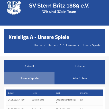
Home
Kreisliga A - Unsere Spiele
Der Verein
Home
Herren
1. Herren
Unsere Spiele
Karriere
Fußball
Aktuell
Tabelle
Terminvereinbarung Jugend
Probetraining
Unsere Spiele
Alle Spiele
Anmeldung
Datum
Heim
Gast
Ergebnis
Sponsoren
24.08.2025 14:00
SV Stern Britz
SV Sparta Lichtenberg
2:3
II
Shop