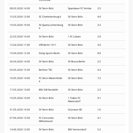
08.03.2026 14:30
SV Stern Britz
Spandauer FC Veritas
2:5
15.03.2026 12:00
SC Charlottenburg II
SV Stern Britz
4:0
19.03.2026 19:30
SV Sparta Lichtenberg
SV Stern Britz
3:2
II
22.03.2026 14:30
SV Stern Britz
1.FC Lübars
2:0
12.04.2026 11:00
VfB Berlin 1911
SV Stern Britz
3:0
19.04.2026 12:30
Delay Sports Berlin
SV Stern Britz
8:0
26.04.2026 14:30
SV Stern Britz
SV Bosna Berlin
2:5
03.05.2026 15:30
Berliner TSC
SV Stern Britz
4:3
10.05.2026 14:00
FC Stern Marienfelde
SV Stern Britz
7:2
II
17.05.2026 13:00
BSV GW Neukölln
SV Stern Britz
2:3
19.05.2026 19:30
SV Stern Britz
1.Traber FC
9:1
Mariendorf
31.05.2026 14:30
SV Stern Britz
Grünauer BC
1:6
07.06.2026 13:30
FC Concordia
SV Stern Britz
4:1
Wilhelmsruh
14.06.2026 12:00
SV Stern Britz
BSV Heinersdorf
5:2