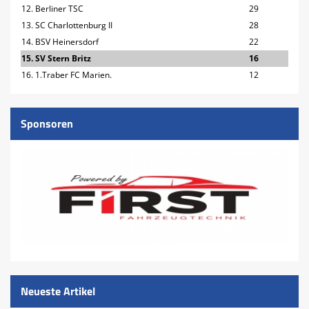
12. Berliner TSC
29
13. SC Charlottenburg II
28
14. BSV Heinersdorf
22
15. SV Stern Britz
16
16. 1.Traber FC Marien.
12
Sponsoren
Neueste Artikel