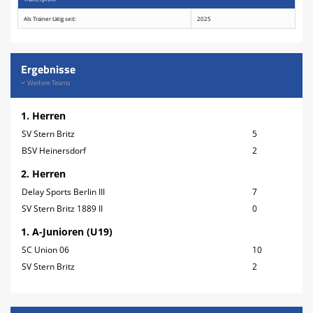
Als Trainer tätig seit:
2025
Ergebnisse
Weitere Teams
1. Herren
SV Stern Britz
5
BSV Heinersdorf
2
2. Herren
Delay Sports Berlin III
7
SV Stern Britz 1889 II
0
1. A-Junioren (U19)
SC Union 06
10
SV Stern Britz
2