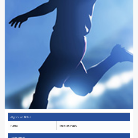
Spielplan
Terminkalender
Allgemeine Daten
Name:
Thorsten Pattky
Trainerprofil