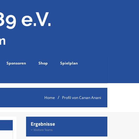
Sponsoren
Shop
Spielplan
Home
Profil von Canan Anani
Ergebnisse
Weitere Teams