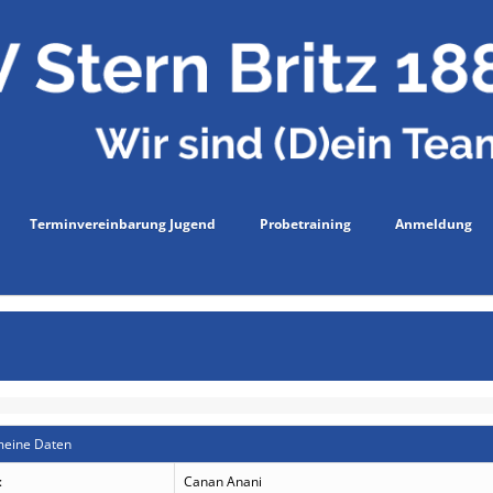
Terminvereinbarung Jugend
Probetraining
Anmeldung
meine Daten
:
Canan Anani