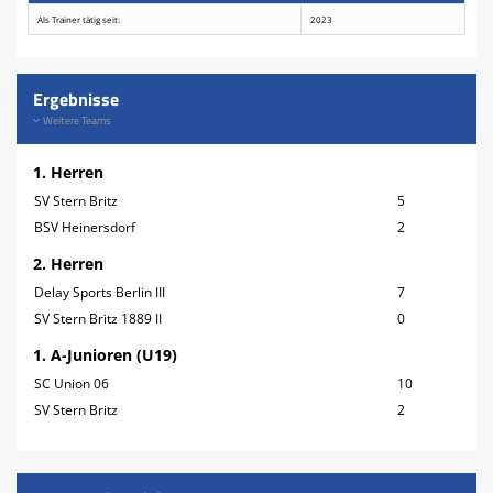
Als Trainer tätig seit:
2023
Ergebnisse
Weitere Teams
1. Herren
SV Stern Britz
5
BSV Heinersdorf
2
2. Herren
Delay Sports Berlin III
7
SV Stern Britz 1889 II
0
1. A-Junioren (U19)
SC Union 06
10
SV Stern Britz
2