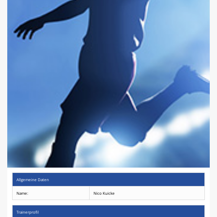
Spielplan
Terminkalender
Allgemeine Daten
Name:
Nico Kuicke
Trainerprofil